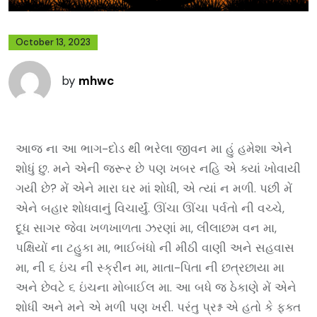
October 13, 2023
by
mhwc
આજ ના આ ભાગ-દોડ થી ભરેલા જીવન મા હું હમેશા એને
શોધું છુ. મને એની જરૂર છે પણ ખબર નહિ એ ક્યાં ખોવાયી
ગયી છે? મેં એને મારા ઘર માં શોધી, એ ત્યાં ન મળી. પછી મેં
એને બહાર શોધવાનું વિચાર્યું. ઊંચા ઊંચા પર્વતો ની વચ્ચે,
દૂધ સાગર જેવા ખળખાળતા ઝરણાં મા, લીલાછમ વન મા,
પક્ષિયોં ના ટહુકા મા, ભાઈબંધો ની મીઠી વાણી અને સહવાસ
મા, ની ૬ ઇંચ ની સ્ક્રીન મા, માતા-પિતા ની છત્રછાયા મા
અને છેવટે ૬ ઇંચના મોબાઈલ મા. આ બધે જ ઠેકાણે મેં એને
શોધી અને મને એ મળી પણ ખરી. પરંતુ પ્રશ્ન એ હતો કે ફક્ત