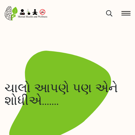
ચાલો આપણે પણ એને
શોધીએ…….