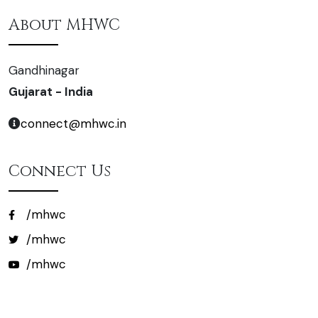
About MHWC
Gandhinagar
Gujarat - India
connect@mhwc.in
Connect Us
/mhwc
/mhwc
/mhwc