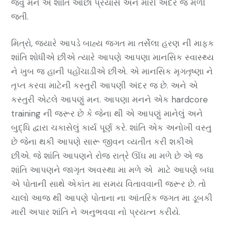
જવું મને એ શાંતિ ઓછા પ્રયાસે અને મારી અંદર જ મળી
જતી.
મિત્રો, જયારે આપડે બાહ્ય જગત મા તર્સેલા હરણ ની માફક
શાંતિ શોધીએ છીએ ત્યારે આપણે આપણા માનસિક સ્વાસ્થ્ય
ને ખુબ જ હાની પહોંચાડીએ છીએ. એ માનસિક મૃગતૃષ્ણા ને
તૃપ્ત કરવા માટેની કસ્તુરી આપણી અંદર જ છે. અને એ
કસ્તુરી એટલે આપણું મન. આપણા મનને એક hardcore
training ની જરૂર છે કે જેના થી એ આપણું માનેલું અને
બુદ્ધિ દ્વારા ચકાસેલું કાર્ય પૂર્ણ કરે. શાંતિ એક અનોખી વસ્તુ
છે જેના થકી આપણે સારૂ જીવન વ્યતીત કરી શકીએ
છીએ. જે શાંતિ આપણને રોજ રાત્રે ઊંઘ મા મળે છે એ જ
શાંતિ આપણને જાગૃત અવસ્થા મા મળે એ માટે આપણે બધા
એ પોતાની સાથે એકાંત મા સમય વિતાવવાની જરૂર છે. તો
ચાલો આજ થી આપણે પોતાના ના આંતરિક જગત મા ડૂબકી
મારી અપાર શાંતિ ને અનુભવવા નો પ્રયત્ન કરીયે.