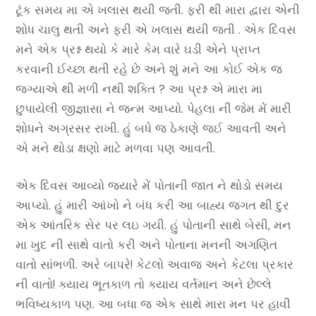
ટૂંક સમય મા એ ખલાસ થયી જતી. ફરી થી મારા દ્વારા એની
શોધ ચાલુ થતી અને ફરી એ ખલાસ થયી જતી . એક દિવસ
મને એક પ્રશ્ન થયો કે મારે કેમ વારે ઘડી એને પ્રાપ્ત
કરવાની ઈચ્છા થતી રહે છે અને શું મને આ કોઈ એક જ
જગ્યાએ થી મળી નથી શક્તિ ? આ પ્રશ્ન એ મારા મા
છુપાયેલી જીજ્ઞાસા ને જન્મ આપ્યો. પેહલા ની જેમ મેં મારી
શોધને અગ્રસર રાખી. હું બધે જ ઠેકાણે જઈ આવતી અને
એ મને થોડા ક્ષણો માટે મળવા પણ આવતી.
એક દિવસ આવ્યો જયારે મેં પોતાની જાત ને થોડો સમય
આપ્યો. હું મારી આંખો ને બંધ કરી આ બાહ્ય જગત થી દુર
એક આંતરિક સેર પર લઇ ગયી. હું પોતાની સાથે બેસી, મન
મા ખુદ ની સાથે વાતો કરી અને પોતાના મનની અગણિત
વાતો સાંભળી. અરે બાપરે! કેટલો અવાજ અને કેટલા પ્રકાર
ની વાતો! ક્યાય ભૂતકાળ તો ક્યાય વર્તમાન અને છેલ્લે
ભવિષ્યકાળ પણ. આ બધા જ એક સાથે મારા મન પર હાવી